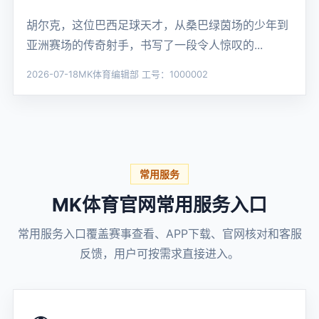
胡尔克，这位巴西足球天才，从桑巴绿茵场的少年到
亚洲赛场的传奇射手，书写了一段令人惊叹的...
2026-07-18
MK体育编辑部 工号：1000002
常用服务
MK体育官网常用服务入口
常用服务入口覆盖赛事查看、APP下载、官网核对和客服
反馈，用户可按需求直接进入。