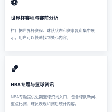
⚽
世界杯赛程与赛前分析
栏目把世界杯赛程、球队状态和赛事复盘集中展
示，用户可以快速找到关心内容。
🏀
NBA专题与篮球资讯
NBA专题提供近期篮球资讯入口，包含球队新闻、
重点比赛、球员表现和赛后统计内容。