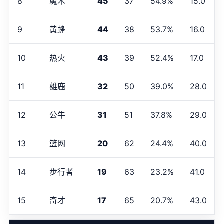
8
魔术
45
37
54.9%
15.0
9
黄蜂
44
38
53.7%
16.0
10
热火
43
39
52.4%
17.0
11
雄鹿
32
50
39.0%
28.0
12
公牛
31
51
37.8%
29.0
13
篮网
20
62
24.4%
40.0
14
步行者
19
63
23.2%
41.0
15
奇才
17
65
20.7%
43.0