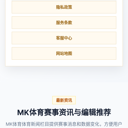
隐私政策
服务条款
客服中心
网站地图
最新资讯
MK体育赛事资讯与编辑推荐
MK体育体育新闻栏目提供赛事消息和数据变化，方便用户