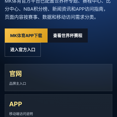
MK体育官方平台已配置世界杯专题、赛程中心、比
分中心、NBA积分榜、新闻资讯和APP访问指南，
页面内容按赛事、数据和移动访问需求分类。
MK体育APP下载
查看世界杯赛程
进入官方入口
官网
品牌主入口
APP
移动端访问说明