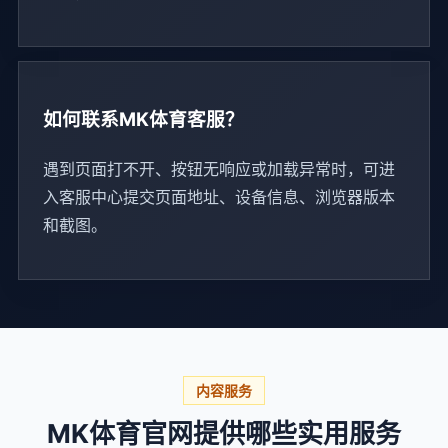
如何联系MK体育客服？
遇到页面打不开、按钮无响应或加载异常时，可进
入客服中心提交页面地址、设备信息、浏览器版本
和截图。
内容服务
MK体育官网提供哪些实用服务