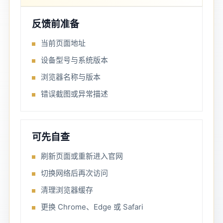
反馈前准备
当前页面地址
设备型号与系统版本
浏览器名称与版本
错误截图或异常描述
可先自查
刷新页面或重新进入官网
切换网络后再次访问
清理浏览器缓存
更换 Chrome、Edge 或 Safari