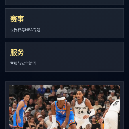
赛事
世界杯与NBA专题
服务
客服与安全访问