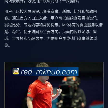
问场景展开，方便用户快速判断下一步操作。
用户可以按照页面提示查看赛事、新闻、比分和帮助内
容。通过官方入口进入后，用户可以继续查看赛事资讯、
赛程比分、专题内容和常见提示。MK体育的页面服务以清
楚、稳定、便于访问为主要方向。页面内容以足球、篮
球、世界杯和NBA为主，方便用户围绕热门赛事继续浏
览。