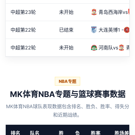
中超第23轮
未开始
青岛西海岸
vs
中超第22轮
已结束
大连英博
1 -
中超第22轮
未开始
河南队
vs
青
NBA专题
MK体育NBA专题与篮球赛事数据
MK体育NBA球队表现数据包含排名、胜负、胜率、得失分
和近期战绩。
排名
队名
胜
负
胜率
胜场差