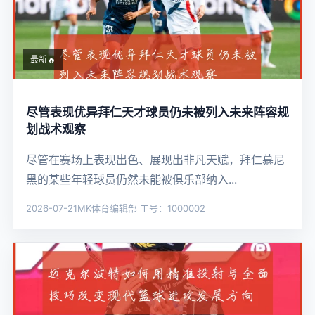
最新🔥
尽管表现优异拜仁天才球员仍未被列入未来阵容规
划战术观察
尽管在赛场上表现出色、展现出非凡天赋，拜仁慕尼
黑的某些年轻球员仍然未能被俱乐部纳入...
2026-07-21
MK体育编辑部 工号：1000002